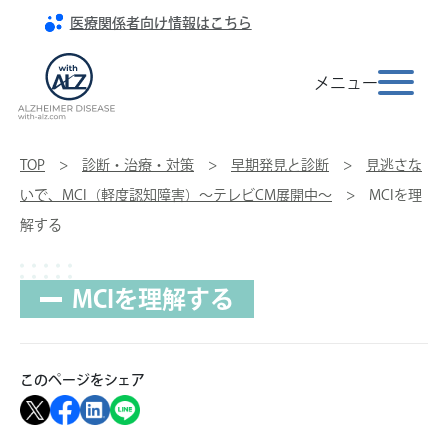
医療関係者向け情報はこちら
Toggle na
メニュー
TOP
>
診断・治療・対策
>
早期発見と診断
>
見逃さな
いで、MCI（軽度認知障害）～テレビCM展開中～
> MCIを理
解する
MCIを理解する
このページをシェア