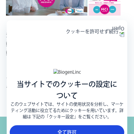
【詳しくは以下の資材をご覧ください】
クッキーを許可せず続行
資材：
「見逃さないで、MCI」
動画：
「MCIとは？まずは知ることから」
動画：
「MCIを理解する」
【関連情報はこちら】
テヲトル：
https://theotol.soudan-e65.com/
当サイトでのクッキーの設定に
もの忘れ相談ナビ：
https://e-65.eisai.jp/map/
ついて
「CM 15秒版」
、
「CM 30秒版」
このウェブサイトでは、サイトの使用状況を分析し、マーケ
ティング活動に役立てるためにクッキーを用いています。詳
細は 下記の「クッキー設定」をご覧ください。
全て許可